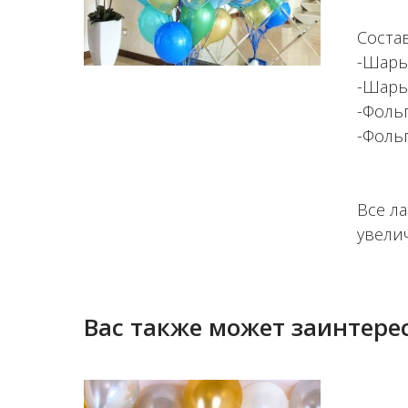
Соста
-Шары
-Шары
-Фоль
-Фоль
Все л
увели
Вас также может заинтерес