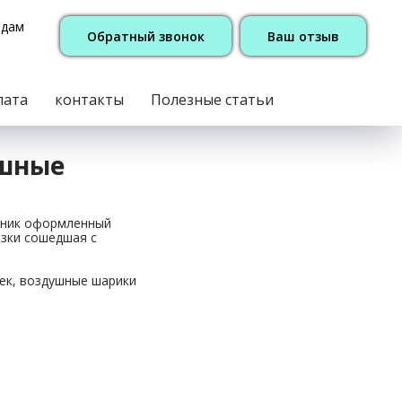
одам
Обратный звонок
Ваш отзыв
лата
контакты
Полезные статьи
ушные
здник оформленный
азки сошедшая с
ек, воздушные шарики