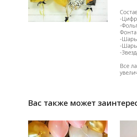
Состав
-Цифра
-Фоль
Фонта
-Шары
-Шары 
-Звезд
Все л
увели
Вас также может заинтерес