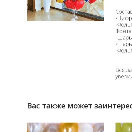
Состав
-Цифр
-Фольг
Фонта
-Шары 
-Шары
-Фоль
Все л
увели
Вас также может заинтерес