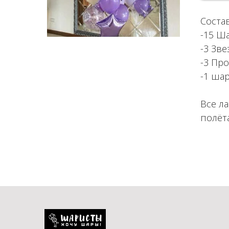
Соста
-15 Ш
-3 Зв
-3 Пр
-1 шар
Все л
полёта