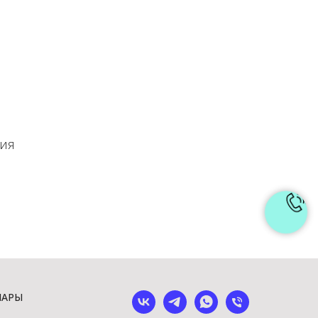
ния
ШАРЫ