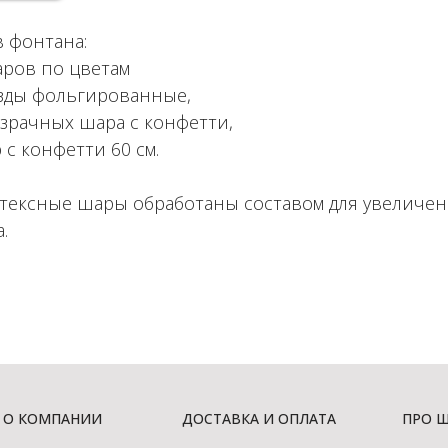
в фонтана:
аров по цветам
езды фольгированные,
озрачных шара с конфетти,
 с конфетти 60 см.
атексные шары обработаны составом для увеличе
.
О КОМПАНИИ
ДОСТАВКА И ОПЛАТА
ПРО 