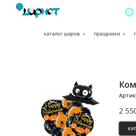
каталог шаров
праздники
Ком
Артик
2 55
КУ