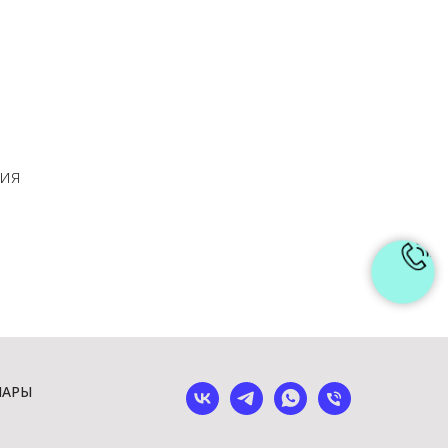
ния
ШАРЫ