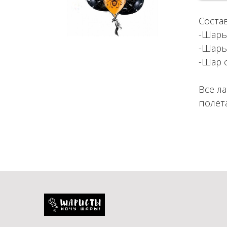
Соста
-Шары 
-Шары
-Шар 
Все л
полёт