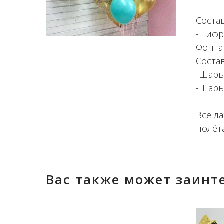
Состав
-Цифр
Фонта
Состав
-Шары
-Шары
Все л
полёт
Вас также может заинт