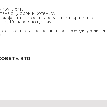
 комплекта:
нтана с цифрой и котёнком.
ждом фонтане 3 фольгированных шара, 3 шара с
тти, 10 шаров по цветам.
атексные шары обработаны составом для увеличе
.
овать это