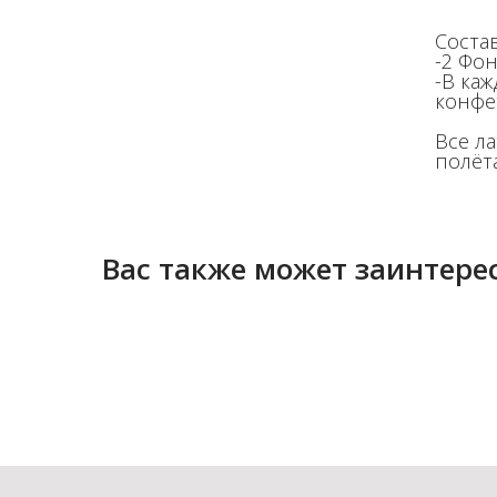
Состав
-2 Фо
-В ка
конфе
Все л
полёта
Вас также может заинтерес