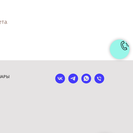
та.
ШАРЫ