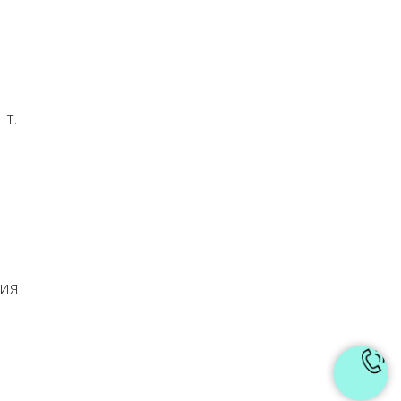
т.
ния