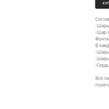
КУ
Состав
-Шары 
-Шар 
Фонта
В кажд
-Шары
-Шары
-Серд
Все л
полёт