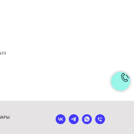
ния
ШАРЫ