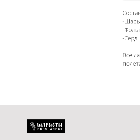
Соста
-Шары 
-Фоль
-Сердц
Все л
полёта