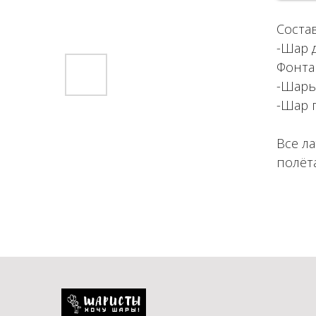
Состав
-Шар 
Фонта
-Шары
-Шар 
Все л
полёта