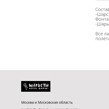
Состав
-Шарс 
Фонта
-Шары
Все л
полёт
Москва и Московская область