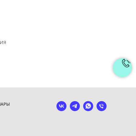
ния
ШАРЫ