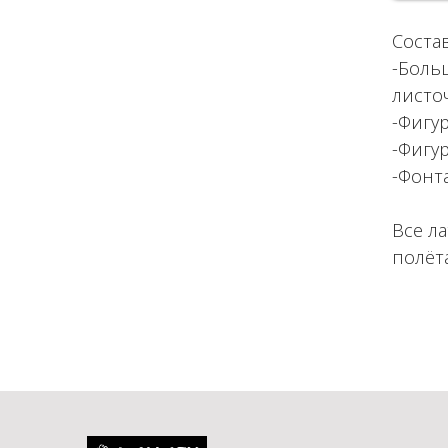
Состав
-Боль
листоч
-Фигу
-Фигу
-Фонта
Все л
полёт