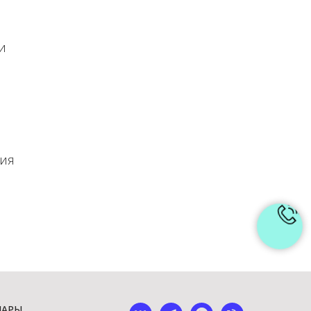
и
ния
ШАРЫ