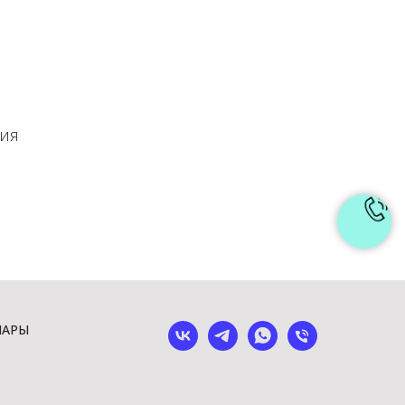
ния
ШАРЫ