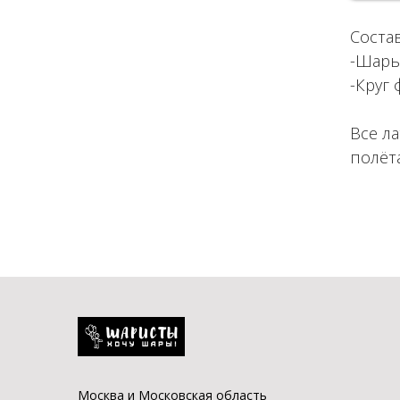
Состав
-Шары
-Круг
Все л
полёт
Москва и Московская область