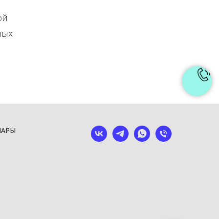
ой
ных
ШАРЫ