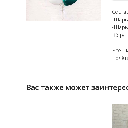
Соста
-Шары
-Шары
-Серд
Все ш
полёт
Вас также может заинтерес