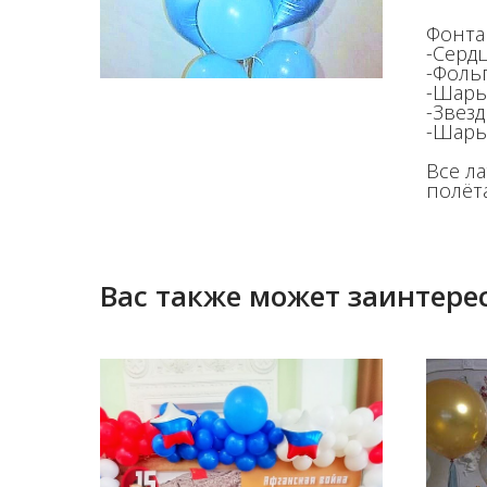
Фонтан
-Серд
-Фоль
-Шары
-Звез
-Шары
Все л
полёта
Вас также может заинтерес